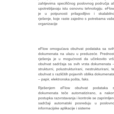
zahtjevima specifičnog poslovnog područja al
upotrebljavaju istu osnovnu tehnologiju. eFlo
je u potpunosti prilagodljivo i skalabiln
rješenje, koje raste zajedno s potrebama vaš
organizacije
eFlow omogućava obuhvat podataka sa svi
dokumenata na ulazu u preduzeće. Prednos
rješenja je u mogućnosti da učinkovito vrš
obuhvat sadržaja sa svih vrsta dokumenata 
strukturni, polustrukturirani, nestrukturirani, t
obuhvat s različitih pojavnih oblika dokumenat
– papir, elektronska pošta, faks.
Rješenjem eFlow obuhvat podataka 
dokumenata teče automatizirano, a nako
postupka razvrstavanja i kontrole se zaprimljen
sadržaji automatski posreduju u poslovn
informacijske aplikacije i sisteme