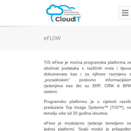
eFLOW
TIS eFlow je moćna programska platforma z
obuhvat podataka s različnih vrsta i tipov
dokumenata kao i za njihovo razmjenu 
„pozadinskim“ poslovno informacijski
rješenjima kao što su ERP, CRM ili BP
sistemi.
Programsku platformu je u cijelosti razvil
preduzeće Top Image Systems™ (TIS™), n
temelju više od 20 godina iskustva.
eFlow je modularno rješenje temeljeno n
jednoj platformi. Svaki modul je prilagođe