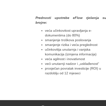
Prednosti upotrebe eFlow rješenja s
brojne:
veća učinkovitost upravljanja e-
dokumentima (do 80%)
smanjenje troškova poslovanja
smanjenje rizika i veća preglednost
učinkovitija unutarnja i vanjska
komunikacija (izmjena informacija)
veća agilnost i inovativnost
veći unutarnji nadzor i „usklađenost“
prosječan povratak investicije (ROI) u
razdoblju od 12 mjeseci